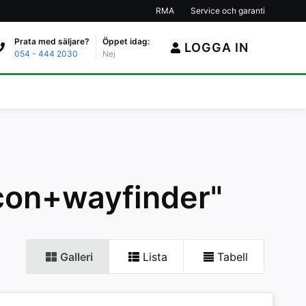
RMA
Service och garanti
Prata med säljare?
Öppet idag:
LOGGA IN
054 - 444 2030
Nej
icon+wayfinder"
Galleri
Lista
Tabell