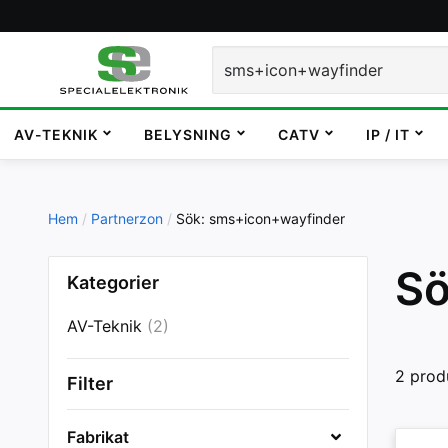
AV-TEKNIK
BELYSNING
CATV
IP / IT
Hem
Partnerzon
Sök: sms+icon+wayfinder
Sö
Kategorier
AV-Teknik
(2)
2 prod
Filter
Fabrikat