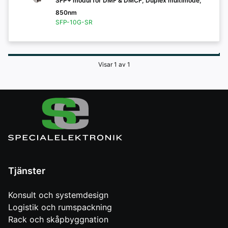
SFP+ modul för DMF & DMCF, Duplex multimode,
850nm
SFP-10G-SR
Visar 1 av 1
Tjänster
Konsult och systemdesign
Logistik och rumspackning
Rack och skåpbyggnation