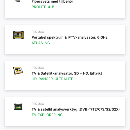
Fibersvets med tillbehör
PROLITE-41B
PROMAX
Portabel spektrum & IPTV-analysator, 6 GHz
ATLAS-NG
PROMAX
TV & Satellit-analysator, SD + HD, lättvikt
HD-RANGER-ULTRALITE
PROMAX
TV & satellit analysverktyg (DVB-T/T2/C/S/S2/S2X)
TV-EXPLORER-NG