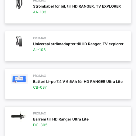
PROMAX
Strömkabel för bil, till HD RANGER, TV EXPLORER
AA-103
PROMAX
Universal strömadapter till HD Ranger, TV explorer
AL-103
PROMAX
Batteri Li-po 7.4 V 6.6Ah för HD RANGER Ultra Lite
CB-087
PROMAX
Bärrem till HD Ranger Ultra Lite
DC-305