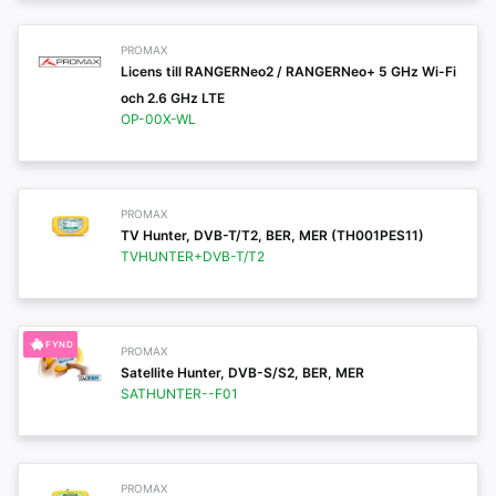
PROMAX
Licens till RANGERNeo2 / RANGERNeo+ 5 GHz Wi-Fi
och 2.6 GHz LTE
OP-00X-WL
PROMAX
TV Hunter, DVB-T/T2, BER, MER (TH001PES11)
TVHUNTER+DVB-T/T2
FYND
PROMAX
Satellite Hunter, DVB-S/S2, BER, MER
SATHUNTER--F01
PROMAX