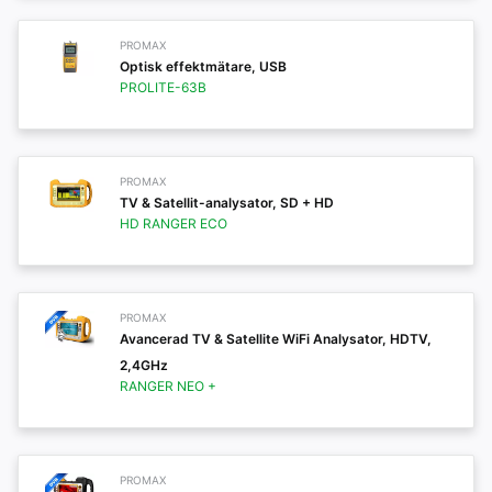
PROMAX
Optisk effektmätare, USB
PROLITE-63B
PROMAX
TV & Satellit-analysator, SD + HD
HD RANGER ECO
PROMAX
Avancerad TV & Satellite WiFi Analysator, HDTV,
2,4GHz
RANGER NEO +
PROMAX