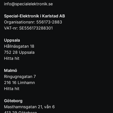
info@specialelektronik.se
Special-Elektronik i Karlstad AB
Organisationsnr: 556173-2883
VAT-nr: SE556173288301
Uppsala
Hållnäsgatan 18
752 28
Uppsala
Hitta hit
Malmö
Ringugnsgatan 7
216 16
Limhamn
Hitta hit
Göteborg
Masthamnsgatan 21, vån 6
413 29
Göteborg