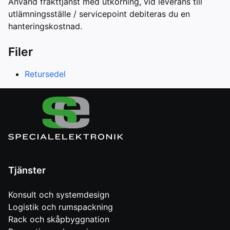
Använd frakttjänst med utkörning, vid leverans till
utlämningsställe / servicepoint debiteras du en
hanteringskostnad.
Filer
Retursedel
Tjänster
Konsult och systemdesign
Logistik och rumspackning
Rack och skåpbyggnation