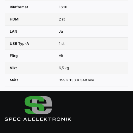
Bildformat
16.10
HDMI
2 st
LAN
Ja
USB Typ-A
1 st.
Färg
Vit
Vikt
6,5 kg
Mått
399 x 133 x 348 mm