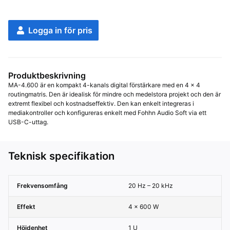
Logga in för pris
Produktbeskrivning
MA-4.600 är en kompakt 4-kanals digital förstärkare med en 4 × 4 
routingmatris. Den är idealisk för mindre och medelstora projekt och den är 
extremt flexibel och kostnadseffektiv. Den kan enkelt integreras i 
mediakontroller och konfigureras enkelt med Fohhn Audio Soft via ett 
USB-C-uttag.
Teknisk specifikation
Frekvensomfång
20 Hz – 20 kHz
Effekt
4 × 600 W
Höjdenhet
1 U