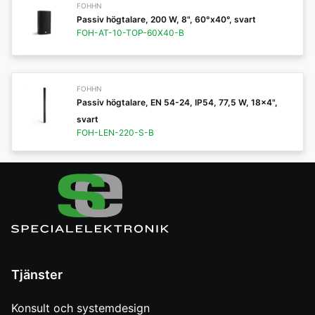
FOHHN
Passiv högtalare, 200 W, 8", 60°x40°, svart
FOH-AT-10-TOP-60X40-B
FOHHN
Passiv högtalare, EN 54-24, IP54, 77,5 W, 18x4",
svart
FOH-LEN-220-S-B
Tjänster
Konsult och systemdesign