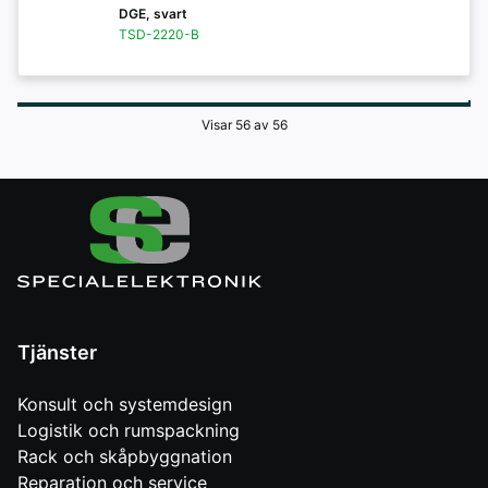
DGE, svart
TSD-2220-B
Visar 56 av 56
Tjänster
Konsult och systemdesign
Logistik och rumspackning
Rack och skåpbyggnation
Reparation och service