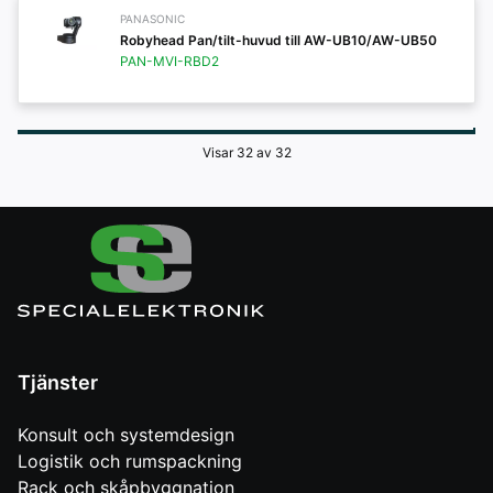
PANASONIC
Robyhead Pan/tilt-huvud till AW-UB10/AW-UB50
PAN-MVI-RBD2
Visar 32 av 32
Tjänster
Konsult och systemdesign
Logistik och rumspackning
Rack och skåpbyggnation