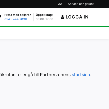
RMA
Service och garanti
Prata med säljare?
Öppet idag:
LOGGA IN
054 - 444 2030
08:00-17:00
krutan, eller gå till Partnerzonens
startsida
.