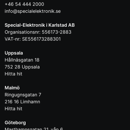
+46 54 444 2000
info@specialelektronik.se
Special-Elektronik i Karlstad AB
Organisationsnr: 556173-2883
VAT-nr: SE556173288301
Uppsala
Hållnäsgatan 18
752 28
Uppsala
Hitta hit
Malmö
Ringugnsgatan 7
216 16
Limhamn
Hitta hit
Göteborg
Masthamnsgatan 21, vån 6