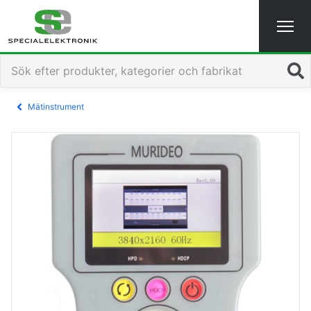
Sök
Mätinstrument