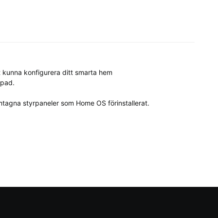
t kunna konfigurera ditt smarta hem

d.

mtagna styrpaneler som Home OS förinstallerat.