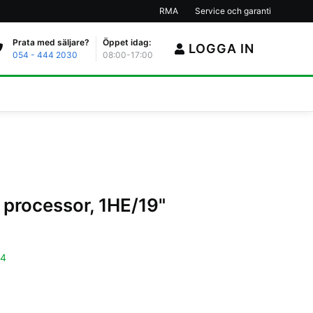
RMA
Service och garanti
Prata med säljare?
Öppet idag:
LOGGA IN
054 - 444 2030
08:00-17:00
processor, 1HE/19"
54