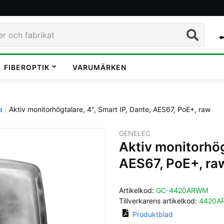
Sök
FIBEROPTIK
VARUMÄRKEN
a
Aktiv monitorhögtalare, 4", Smart IP, Dante, AES67, PoE+, raw
GENELEC
Aktiv monitorhögt
AES67, PoE+, ra
Artikelkod:
GC-4420ARWM
Tillverkarens artikelkod:
4420A
Produktblad