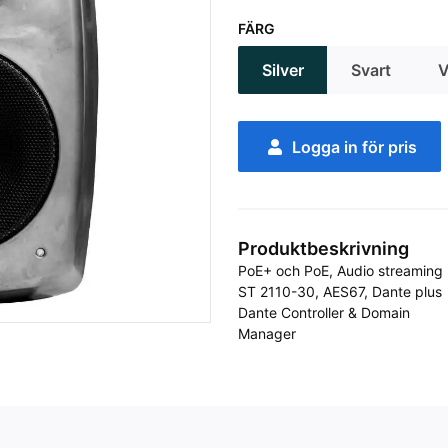
FÄRG
Silver
Svart
V
Logga in för pris
Produktbeskrivning
PoE+ och PoE, Audio streaming

ST 2110-30, AES67, Dante plus

Dante Controller & Domain

Manager