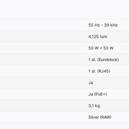
55 Hz - 39 kHz
4,125 tum
50 W + 50 W
1 st. (Euroblock)
1 st. (RJ45)
Ja
Ja (PoE+)
3,1 kg
Silver (RAW)