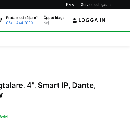
RMA
Service och garanti
Prata med säljare?
Öppet idag:
LOGGA IN
054 - 444 2030
Nej
alare, 4", Smart IP, Dante,
w
RwM