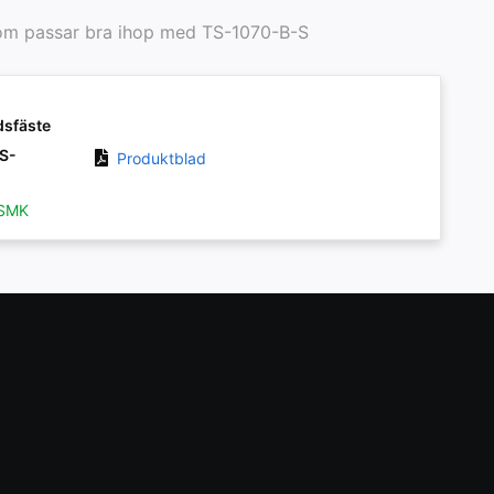
om passar bra ihop med TS-1070-B-S
dsfäste
TS-
Produktblad
-SMK