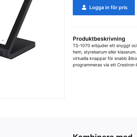
Logga in för pris
Produktbeskrivning
TS-1070 erbjuder ett snyggt och o
hem, styrelserum eller klassrum. 
virtuella knappar för snabb åtko
programmeras via ett Crestron-