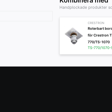
Kombinera med
Handplockade produkter s
CRESTRON
Roterbart bor
för Crestron 
770/TS-1070
TS-770/1070