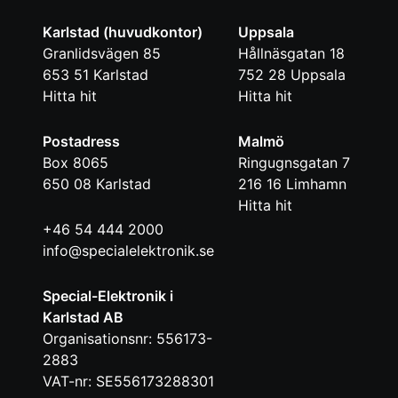
Karlstad (huvudkontor)
Uppsala
Granlidsvägen 85
Hållnäsgatan 18
653 51
Karlstad
752 28
Uppsala
Hitta hit
Hitta hit
Postadress
Malmö
Box 8065
Ringugnsgatan 7
650 08
Karlstad
216 16
Limhamn
Hitta hit
+46 54 444 2000
info@specialelektronik.se
Special-Elektronik i
Karlstad AB
Organisationsnr: 556173-
2883
VAT-nr: SE556173288301