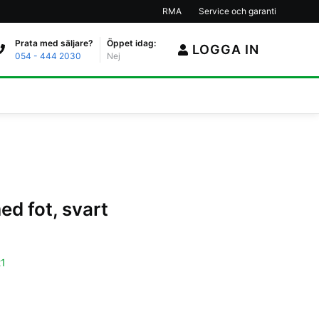
RMA
Service och garanti
Prata med säljare?
Öppet idag:
LOGGA IN
054 - 444 2030
Nej
ed fot, svart
1