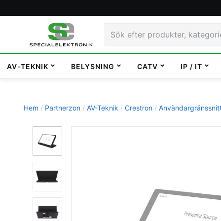
AV-TEKNIK
BELYSNING
CATV
IP / IT
Hem
Partnerzon
AV-Teknik
Crestron
Användargränssnit